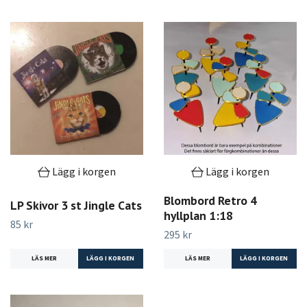
Lägg i korgen
Lägg i korgen
Blombord Retro 4
LP Skivor 3 st Jingle Cats
hyllplan 1:18
85 kr
295 kr
LÄS MER
LÄS MER