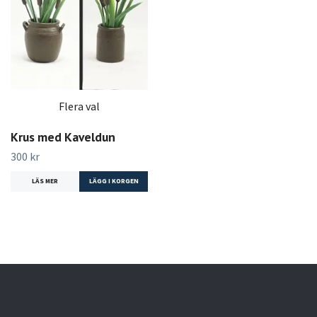
Flera val
Krus med Kaveldun
300 kr
LÄS MER
LÄGG I KORGEN