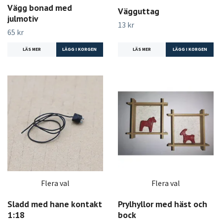
Vägg bonad med
Vägguttag
julmotiv
13 kr
65 kr
LÄS MER
LÄGG I KORGEN
LÄS MER
Flera val
Flera val
Sladd med hane kontakt
Prylhyllor med häst och
1:18
bock