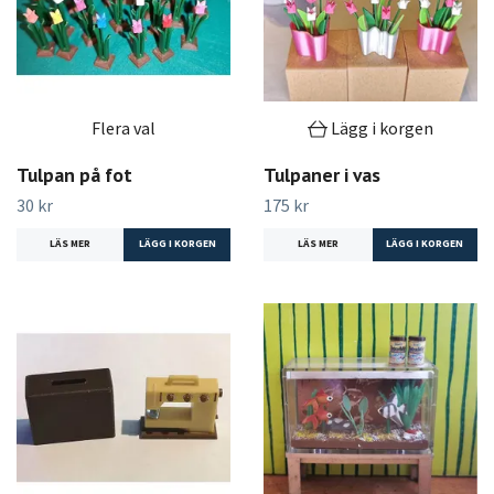
Flera val
Lägg i korgen
Tulpan på fot
Tulpaner i vas
30 kr
175 kr
LÄS MER
LÄGG I KORGEN
LÄS MER