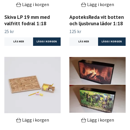
Lägg i korgen
Lägg i korgen
Skiva LP 19 mm med
ApoteksReda vit botten
valfritt fodral 1:18
och ljusbruna lådor 1:18
25 kr
125 kr
LÄS MER
LÄS MER
Lägg i korgen
Lägg i korgen