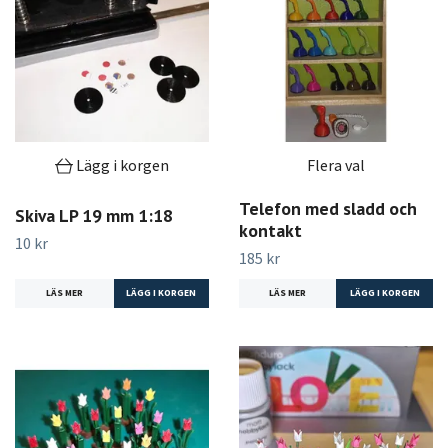
Lägg i korgen
Flera val
Telefon med sladd och
Skiva LP 19 mm 1:18
kontakt
10 kr
185 kr
LÄS MER
LÄS MER
LÄGG I KORGEN