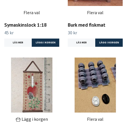
Flera val
Flera val
Symaskinslock 1:18
Burk med fiskmat
45 kr
30 kr
LÄS MER
LÄGG I KORGEN
LÄS MER
LÄGG I KORGEN
Lägg i korgen
Flera val