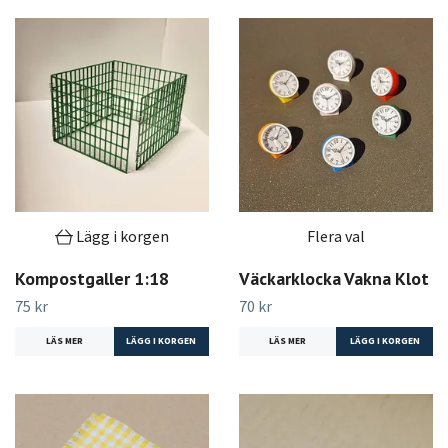
Lägg i korgen
Flera val
Kompostgaller 1:18
Väckarklocka Vakna Klot
75 kr
70 kr
LÄS MER
LÄS MER
LÄGG I KORGEN