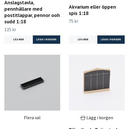
Anslagstavla,
Akvarium eller öppen
pennhållare med
spis 1:18
postitlappar, pennor ooh
75 kr
sudd 1:18
125 kr
LÄS MER
LÄS MER
Flera val
Lägg i korgen