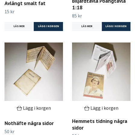
Biljardtavla Poängtavla
Avlångt smalt fat
1:18
15 kr
85 kr
LÄS MER
LÄGG I KORGEN
LÄS MER
Lägg i korgen
Lägg i korgen
Hemmets tidning några
Nothäfte några sidor
sidor
50 kr