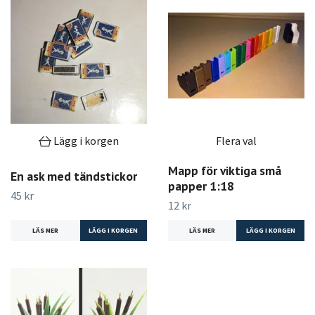
Lägg i korgen
Flera val
Mapp för viktiga små
En ask med tändstickor
papper 1:18
45 kr
12 kr
LÄS MER
LÄS MER
LÄGG I KORGEN