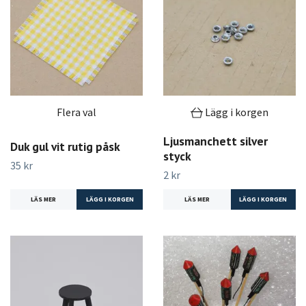
Flera val
Lägg i korgen
Ljusmanchett silver
Duk gul vit rutig påsk
styck
35 kr
2 kr
LÄS MER
LÄGG I KORGEN
LÄS MER