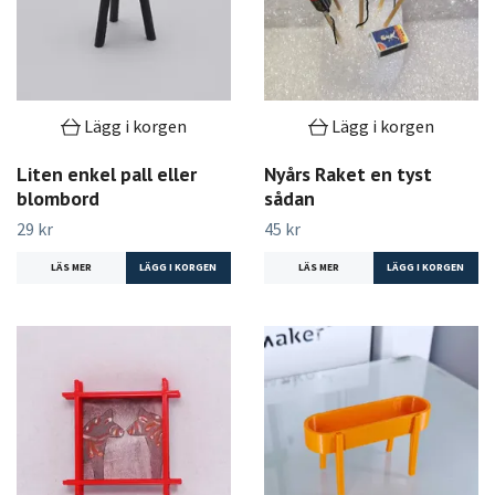
Lägg i korgen
Lägg i korgen
Liten enkel pall eller
Nyårs Raket en tyst
blombord
sådan
29 kr
45 kr
LÄS MER
LÄS MER