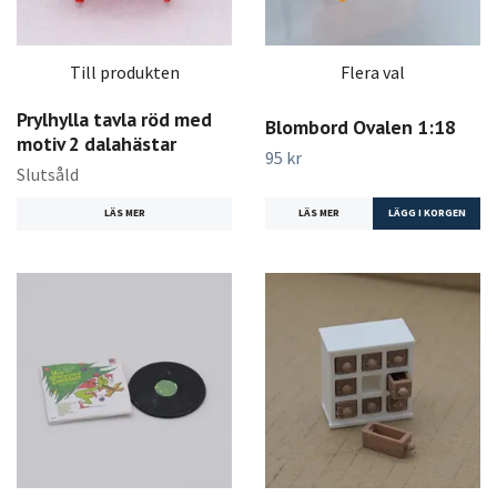
Till produkten
Flera val
Prylhylla tavla röd med
Blombord Ovalen 1:18
motiv 2 dalahästar
95 kr
Slutsåld
LÄS MER
LÄGG I KORGEN
LÄS MER