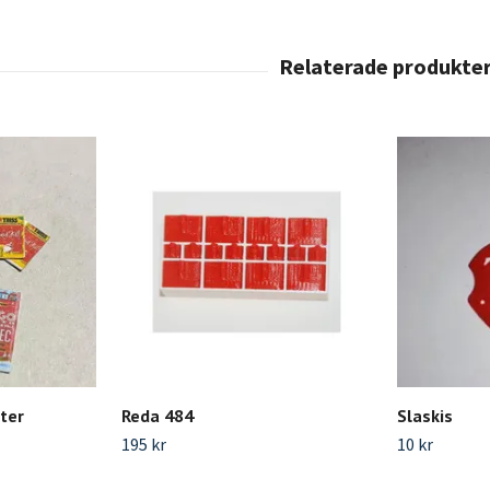
ter
Reda 484
Slaskis
195 kr
10 kr