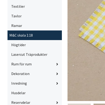
Textilier
Tavlor
Ramar
M&C skala 1:18
Högtider
Lasercut Träprodukter
Rum för rum
Dekoration
Inredning
Husdelar
Reservdelar