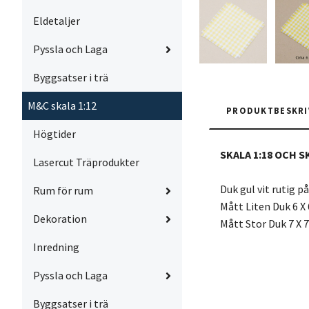
Eldetaljer
Pyssla och Laga
Byggsatser i trä
M&C skala 1:12
PRODUKTBESKRI
Högtider
SKALA 1:18 OCH S
Lasercut Träprodukter
Duk gul vit rutig på
Rum för rum
Mått Liten Duk 6 X
Dekoration
Mått Stor Duk 7 X 
Inredning
Pyssla och Laga
Byggsatser i trä