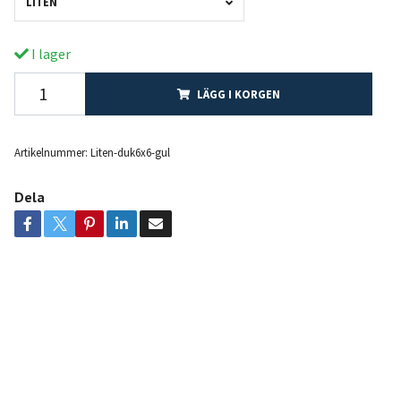
LITEN
I lager
LÄGG I KORGEN
Artikelnummer:
Liten-duk6x6-gul
Dela