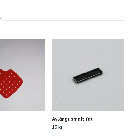
Avlångt smalt fat
Pap
15 kr
85 k