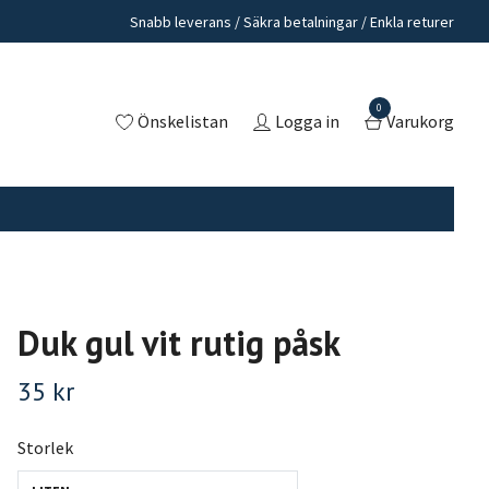
Snabb leverans / Säkra betalningar / Enkla returer
0
Önskelistan
Logga in
Varukorg
Duk gul vit rutig påsk
35 kr
Storlek