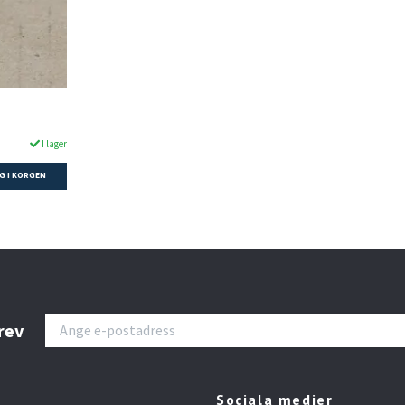
I lager
rev
Sociala medier