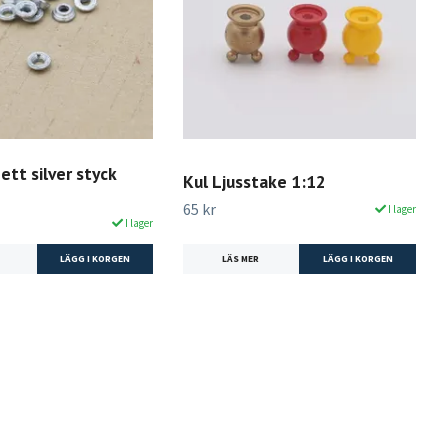
tt silver styck
Kul Ljusstake 1:12
65 kr
I lager
I lager
LÄS MER
LÄGG I KORGEN