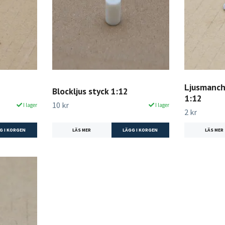
Ljusmanche
Blockljus styck 1:12
1:12
10 kr
I lager
I lager
2 kr
LÄS MER
LÄS MER