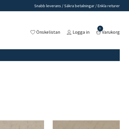
Snabb leverans / Säkra betalningar / Enkla returer
0
Önskelistan
Logga in
Varukorg