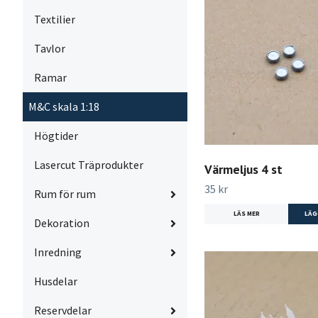
Textilier
Tavlor
Ramar
M&C skala 1:18
Högtider
Lasercut Träprodukter
Värmeljus 4 st
35 kr
Rum för rum
LÄS MER
Dekoration
Inredning
Husdelar
Reservdelar