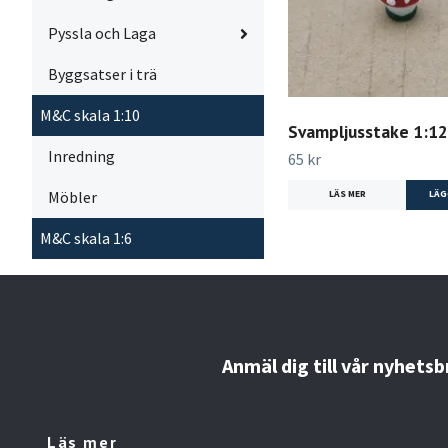
Pyssla och Laga
Byggsatser i trä
M&C skala 1:10
Svampljusstake 1:12
Inredning
65 kr
Möbler
LÄS MER
M&C skala 1:6
Anmäl dig till vår nyhetsb
Läs mer