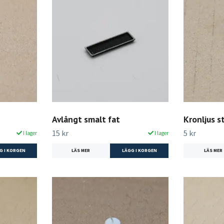
Avlångt smalt fat
Kronljus s
15 kr
5 kr
I lager
I lager
LÄS MER
LÄGG I KORGEN
LÄS MER