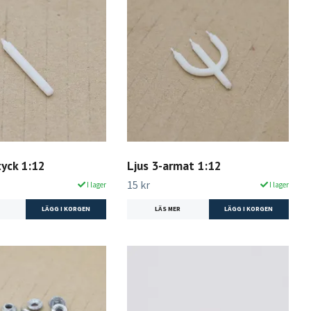
tyck 1:12
Ljus 3-armat 1:12
15 kr
I lager
I lager
LÄS MER