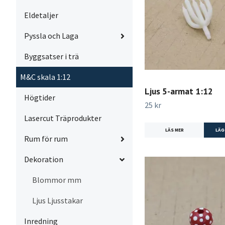
Eldetaljer
Pyssla och Laga
Byggsatser i trä
M&C skala 1:12
Ljus 5-armat 1:12
Högtider
25 kr
Lasercut Träprodukter
LÄS MER
Rum för rum
Dekoration
Blommor mm
Ljus Ljusstakar
Inredning