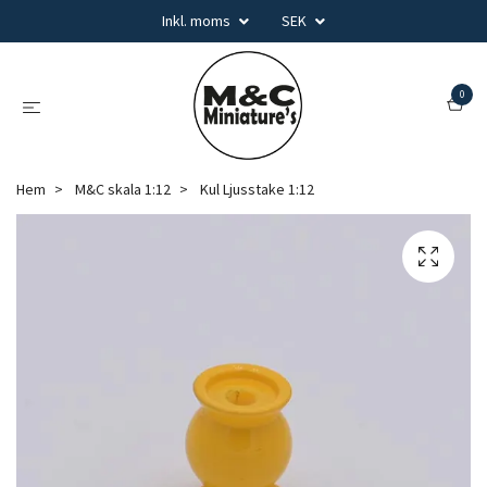
Inkl. moms
SEK
0
Hem
M&C skala 1:12
Kul Ljusstake 1:12