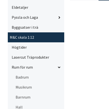
Eldetaljer
Pyssla och Laga
Byggsatser i trä
M&C skala 1:12
Högtider
Lasercut Träprodukter
Rum för rum
Badrum
Musikrum
Barnrum
Hall