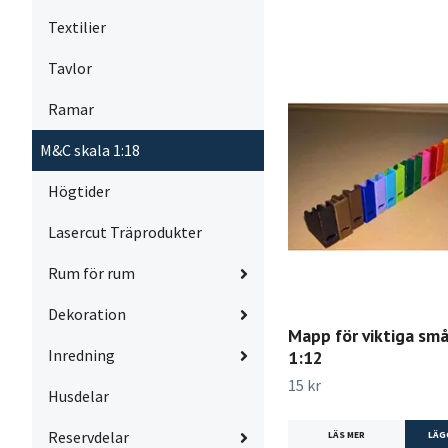
Textilier
Tavlor
Ramar
M&C skala 1:18
Högtider
Lasercut Träprodukter
Rum för rum
Dekoration
Mapp för viktiga sm
Inredning
1:12
15 kr
Husdelar
Reservdelar
LÄS MER
LÄG