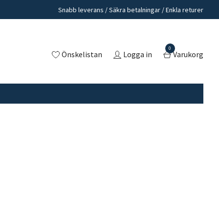
Snabb leverans / Säkra betalningar / Enkla returer
0
Önskelistan
Logga in
Varukorg