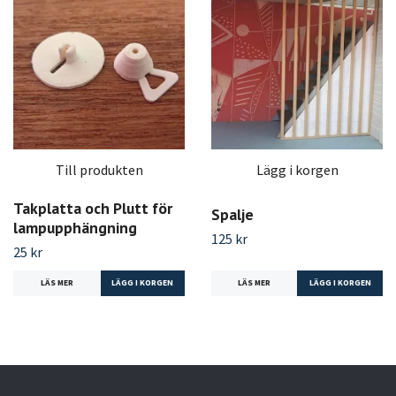
Till produkten
Lägg i korgen
Takplatta och Plutt för
Spalje
lampupphängning
125 kr
25 kr
LÄS MER
LÄGG I KORGEN
LÄS MER