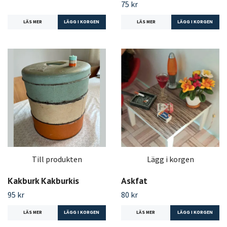
75 kr
LÄS MER
LÄS MER
Till produkten
Lägg i korgen
Kakburk Kakburkis
Askfat
95 kr
80 kr
LÄS MER
LÄS MER
LÄGG I KORGEN