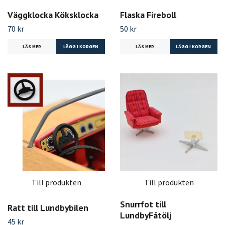
Väggklocka Köksklocka
Flaska Fireboll
70 kr
50 kr
LÄS MER
LÄGG I KORGEN
LÄS MER
Till produkten
Till produkten
Snurrfot till
Ratt till Lundbybilen
LundbyFåtölj
45 kr