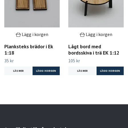
Lägg i korgen
Lägg i korgen
Planksteks brädor i Ek
Lågt bord med
1:18
bordsskiva i trä EK 1:12
35 kr
105 kr
LÄS MER
LÄS MER