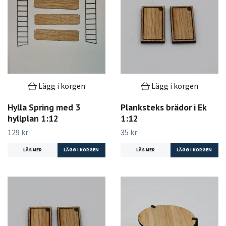
Lägg i korgen
Lägg i korgen
Hylla Spring med 3
Planksteks brädor i Ek
hyllplan 1:12
1:12
129 kr
35 kr
LÄS MER
LÄS MER