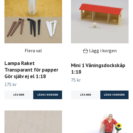
Flera val
Lägg i korgen
Lampa Raket
Mini 1 Våningsdockskåp
Transparant för papper
1:18
Gör själv ej el 1:18
75 kr
175 kr
LÄS MER
LÄS MER
LÄGG I KORGEN