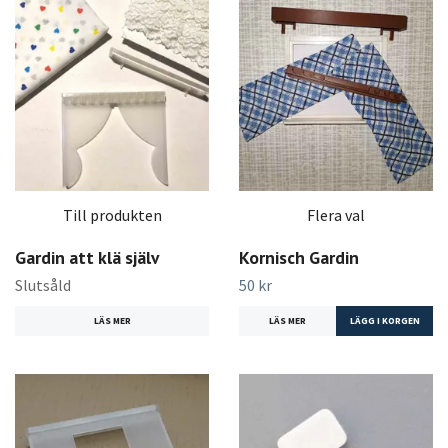
Till produkten
Flera val
Gardin att klä själv
Kornisch Gardin
Slutsåld
50 kr
LÄS MER
LÄS MER
LÄGG I KORGEN