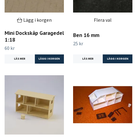
Lägg i korgen
Flera val
Mini Dockskåp Garagedel
Ben 16 mm
1:18
25 kr
60 kr
LÄS MER
LÄGG I KORGEN
LÄS MER