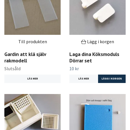
Till produkten
Lägg i korgen
Gardin att klä själv
Laga dina Köksmoduls
rakmodell
Dörrar set
Slutsåld
10 kr
LÄS MER
LÄS MER