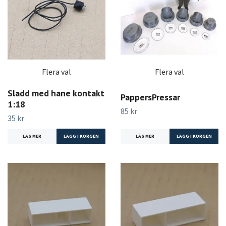
Flera val
Flera val
Sladd med hane kontakt
PappersPressar
1:18
85 kr
35 kr
LÄS MER
LÄGG I KORGEN
LÄS MER
LÄGG I KORGEN