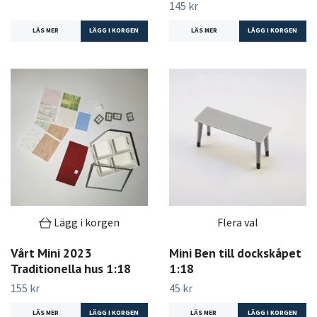
145 kr
LÄS MER
LÄS MER
Lägg i korgen
Flera val
Vårt Mini 2023
Mini Ben till dockskåpet
Traditionella hus 1:18
1:18
155 kr
45 kr
LÄS MER
LÄS MER
LÄGG I KORGEN