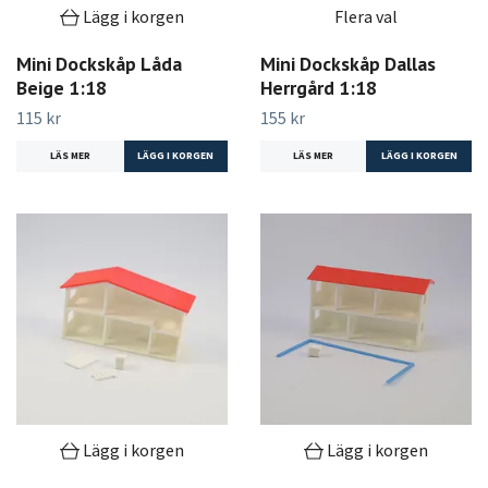
Lägg i korgen
Flera val
Mini Dockskåp Låda
Mini Dockskåp Dallas
Beige 1:18
Herrgård 1:18
115 kr
155 kr
LÄS MER
LÄS MER
LÄGG I KORGEN
Lägg i korgen
Lägg i korgen