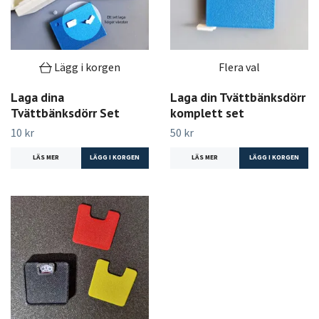
Lägg i korgen
Flera val
Laga dina
Laga din Tvättbänksdörr
Tvättbänksdörr Set
komplett set
10 kr
50 kr
LÄS MER
LÄS MER
LÄGG I KORGEN