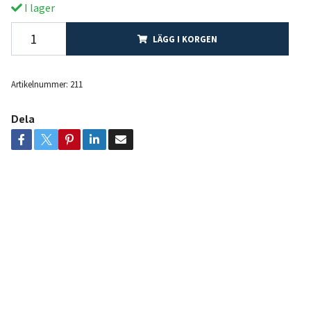
I lager
LÄGG I KORGEN
Artikelnummer:
211
Dela