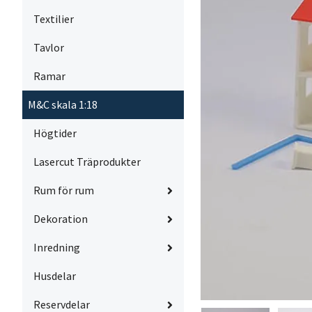
Textilier
Tavlor
Ramar
M&C skala 1:18
Högtider
Lasercut Träprodukter
Rum för rum
Dekoration
Inredning
Husdelar
Reservdelar