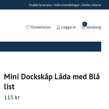
Snabb leverans / Säkra betalningar / Enkla returer
0
Önskelistan
Logga in
Varukorg
Mini Dockskåp Låda med Blå
list
115 kr