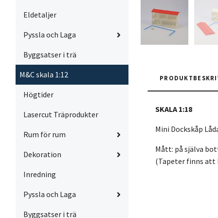
Eldetaljer
Pyssla och Laga
Byggsatser i trä
M&C skala 1:12
PRODUKTBESKRI
Högtider
SKALA 1:18
Lasercut Träprodukter
Mini Dockskåp Låda 
Rum för rum
Mått: på själva bo
Dekoration
(Tapeter finns att 
Inredning
Pyssla och Laga
Byggsatser i trä