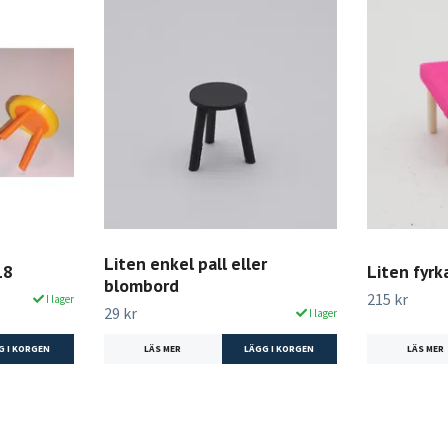
Liten enkel pall eller
18
Liten fyrk
blombord
215 kr
I lager
29 kr
I lager
G I KORGEN
LÄS MER
LÄS MER