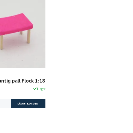
antig pall Flock 1:18
I lager
LÄGG I KORGEN