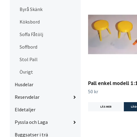
Byrå Skänk
Köksbord
Soffa Fåtölj
Soffbord
Stol Pall
Övrigt
Pall enkel modell 1:
Husdelar
50 kr
Reservdelar
LÄS MER
LÄG
Eldetaljer
Pyssla och Laga
Byggsatser i trä