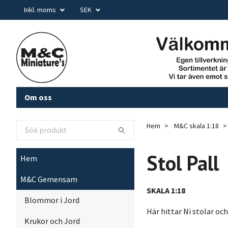
Inkl. moms
SEK
Om oss
Hem
M&C skala 1:18
Stol Pall
Hem
M&C Gemensam
SKALA 1:18
Blommor i Jord
Här hittar Ni stolar oc
Krukor och Jord