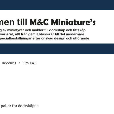
Inredning
Stol Pall
h pallar för dockskåpet