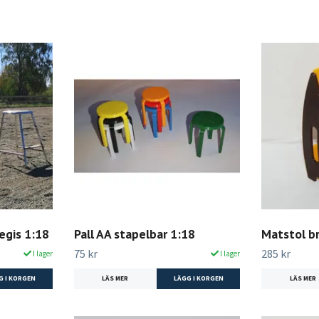
egis 1:18
Pall AA stapelbar 1:18
Matstol br
75 kr
285 kr
I lager
I lager
G I KORGEN
LÄS MER
LÄGG I KORGEN
LÄS MER