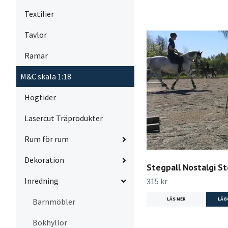
Textilier
Tavlor
Ramar
M&C skala 1:18
Högtider
Lasercut Träprodukter
Rum för rum
Dekoration
Stegpall Nostalgi St
Inredning
315 kr
LÄS MER
LÄG
Barnmöbler
Bokhyllor