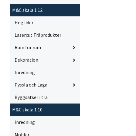
M&C skala 1:12
Högtider
Lasercut Träprodukter
Rum för rum
Dekoration
Inredning
Pyssla och Laga
Byggsatser i trä
M&C skala 1:10
Inredning
Möbler