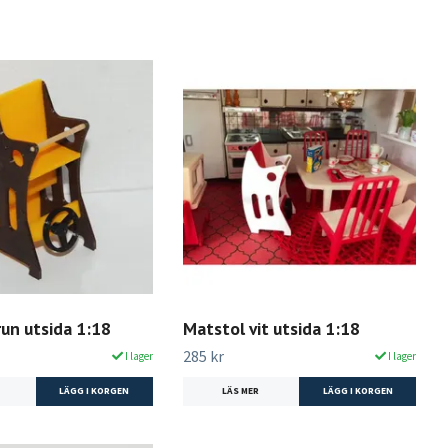
un utsida 1:18
Matstol vit utsida 1:18
285 kr
I lager
I lager
LÄGG I KORGEN
LÄS MER
LÄGG I KORGEN