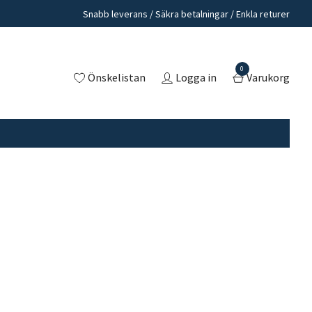
Snabb leverans / Säkra betalningar / Enkla returer
0
Önskelistan
Logga in
Varukorg