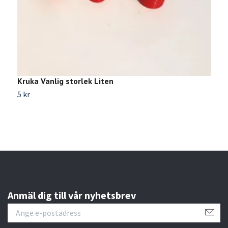
Kruka Vanlig storlek Liten
K
5 kr
1
Anmäl dig till vår nyhetsbrev