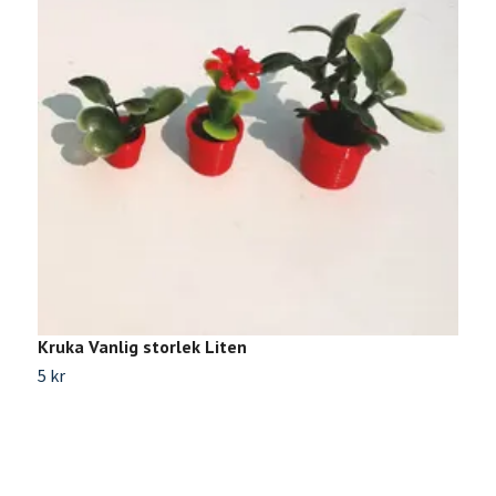
Kruka Vanlig storlek Liten
K
5 kr
1