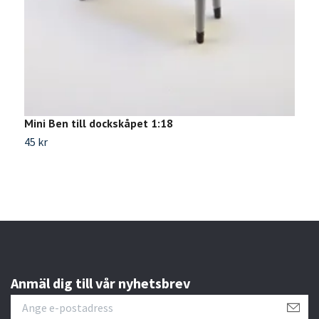
Mini Ben till dockskåpet 1:18
1
45 kr
4
Anmäl dig till vår nyhetsbrev