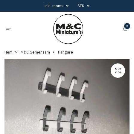
Inkl. moms
SEK
0
Hem
M&C Gemensam
Hängare