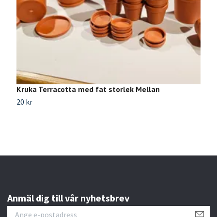
Kruka Terracotta med fat storlek Mellan
V
20 kr
3
Anmäl dig till vår nyhetsbrev