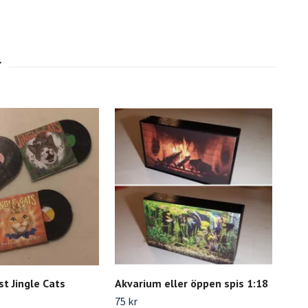
st Jingle Cats
Akvarium eller öppen spis 1:18
Pla
75 kr
65 k