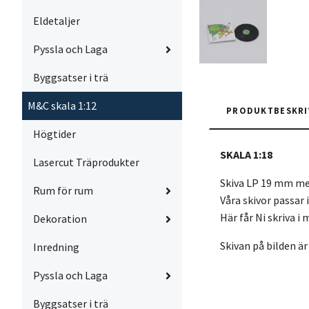
Eldetaljer
Pyssla och Laga
Byggsatser i trä
M&C skala 1:12
PRODUKTBESKRI
Högtider
SKALA 1:18
Lasercut Träprodukter
Skiva LP 19 mm med 
Rum för rum
Våra skivor passar 
Här får Ni skriva i
Dekoration
Skivan på bilden är
Inredning
Pyssla och Laga
Byggsatser i trä