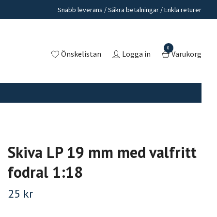
Snabb leverans / Säkra betalningar / Enkla returer
0
Önskelistan
Logga in
Varukorg
Skiva LP 19 mm med valfritt
fodral 1:18
25 kr