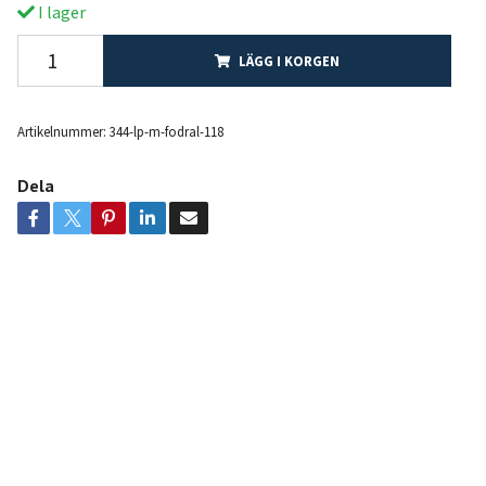
I lager
LÄGG I KORGEN
Artikelnummer:
344-lp-m-fodral-118
Dela