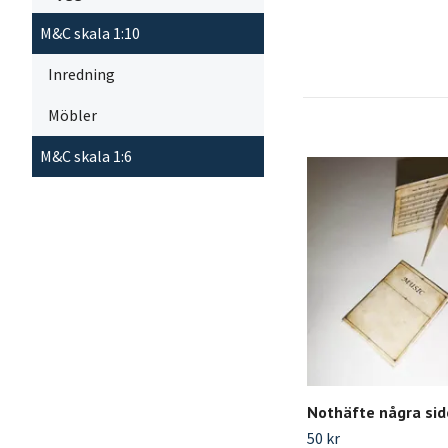
M&C skala 1:10
Inredning
Möbler
M&C skala 1:6
Nothäfte några sid
50 kr