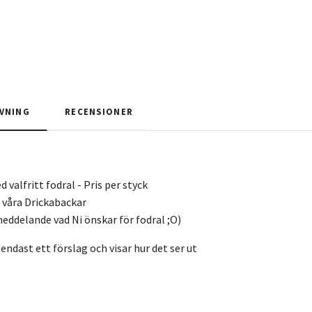
VNING
RECENSIONER
valfritt fodral - Pris per styck
i våra Drickabackar
 meddelande vad Ni önskar för fodral ;O)
 endast ett förslag och visar hur det ser ut