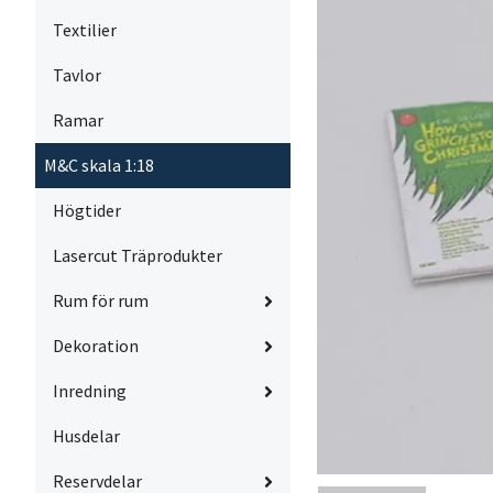
Textilier
Tavlor
Ramar
M&C skala 1:18
Högtider
Lasercut Träprodukter
Rum för rum
Dekoration
Inredning
Husdelar
Reservdelar