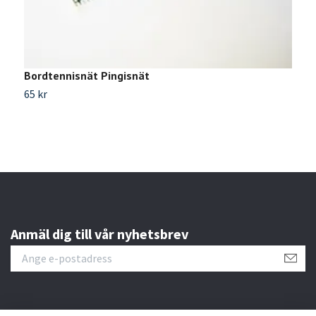
Bordtennisnät Pingisnät
B
65 kr
2
Anmäl dig till vår nyhetsbrev