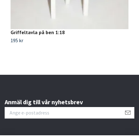
Griffeltavla på ben 1:18
R
195 kr
5
Anmäl dig till vår nyhetsbrev