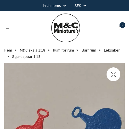
Inkl. moms
SEK
0
Hem
M&C skala 1:18
Rum för rum
Barnrum
Leksaker
Stjärtlappar 1:18