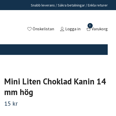
Snabb leverans / Säkra betalningar / Enkla returer
0
Önskelistan
Logga in
Varukorg
Mini Liten Choklad Kanin 14
mm hög
15 kr