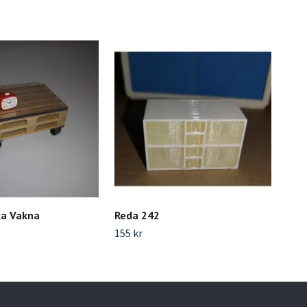
ka Vakna
Reda 242
Kak
155 kr
95 k