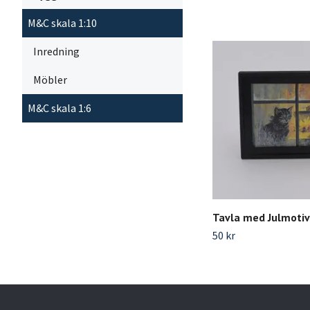
M&C skala 1:10
Inredning
Möbler
M&C skala 1:6
Tavla med Julmotiv
50 kr