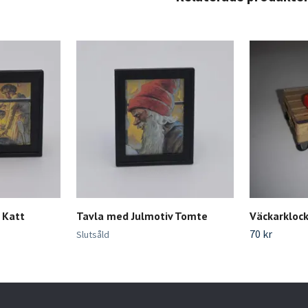
 Katt
Tavla med Julmotiv Tomte
Väckarkloc
70 kr
Slutsåld