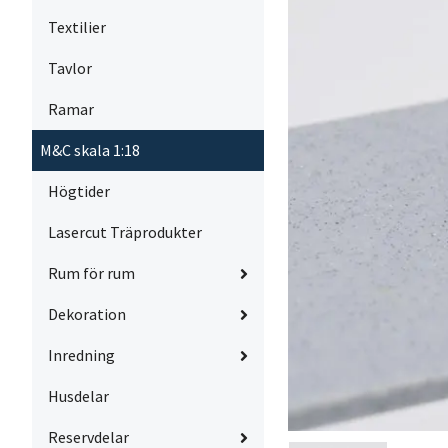
Textilier
Tavlor
Ramar
M&C skala 1:18
Högtider
Lasercut Träprodukter
Rum för rum
Dekoration
Inredning
Husdelar
Reservdelar