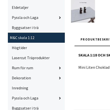
Eldetaljer
Pyssla och Laga
Byggsatser i trä
M&C skala 1:12
PRODUKTBESKRI
Högtider
SKALA 1:18 OCH S
Lasercut Träprodukter
Mini Liten Chokla
Rum för rum
Dekoration
Inredning
Pyssla och Laga
Byggsatser i trä