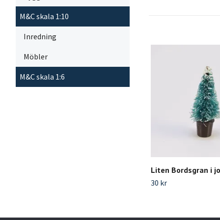
M&C skala 1:10
Inredning
Möbler
M&C skala 1:6
Liten Bordsgran i j
30 kr