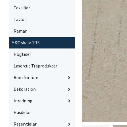
Textilier
Tavlor
Ramar
M&C skala 1:18
Högtider
Lasercut Träprodukter
Rum för rum
Dekoration
Inredning
Husdelar
Reservdelar