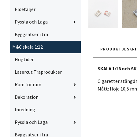
Eldetaljer
Pyssla och Laga
Byggsatser i trä
M&C skala 1:12
PRODUKTBESKRI
Högtider
SKALA 1:18 och SK
Lasercut Träprodukter
Cigaretter stängd 
Rum för rum
Mått: Höjd 10,5 m
Dekoration
Inredning
Pyssla och Laga
Byggsatser i trä