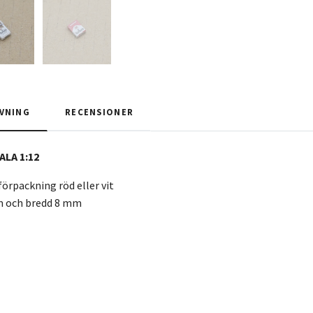
VNING
RECENSIONER
ALA 1:12
förpackning röd eller vit
m och bredd 8 mm