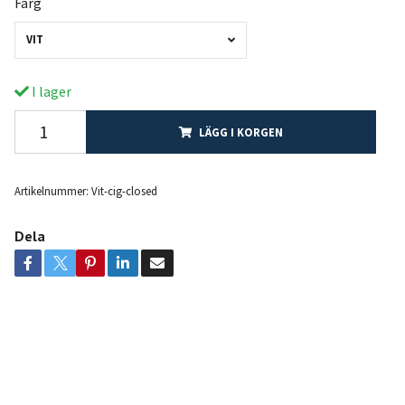
Färg
VIT
I lager
LÄGG I KORGEN
Artikelnummer:
Vit-cig-closed
Dela