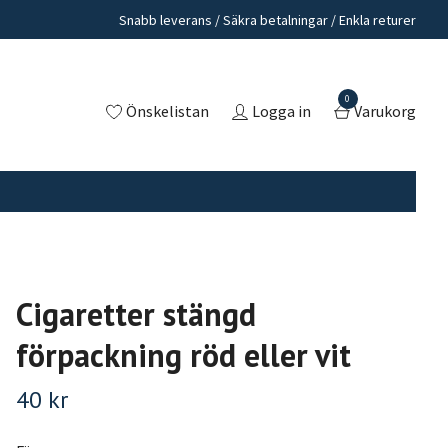
Snabb leverans / Säkra betalningar / Enkla returer
0
Önskelistan
Logga in
Varukorg
Cigaretter stängd
förpackning röd eller vit
40 kr