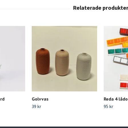
ord
Golvvas
Reda 4 lådo
39 kr
95 kr