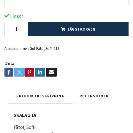
I lager
LÄGG I KORGEN
Artikelnummer:
Gul-FåtöljSoffi-118
Dela
PRODUKTBESKRIVNING
RECENSIONER
SKALA 1:18
Fåtölj Soffi