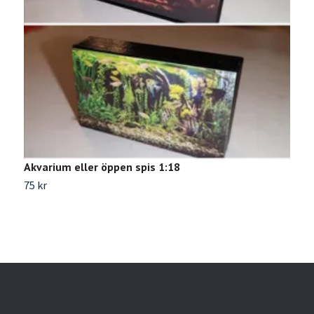
Akvarium eller öppen spis 1:18
Ö
75 kr
2