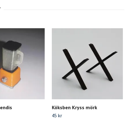
lendis
Köksben Kryss mörk
Pep
1:1
45 kr
75 k