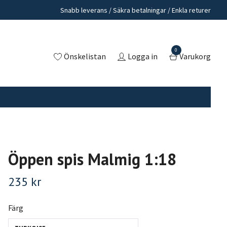
Snabb leverans / Säkra betalningar / Enkla returer
0
Önskelistan
Logga in
Varukorg
Öppen spis Malmig 1:18
235 kr
Färg