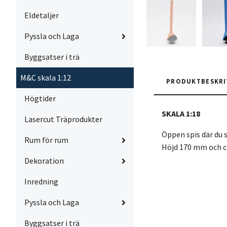
Eldetaljer
Pyssla och Laga
Byggsatser i trä
M&C skala 1:12
PRODUKTBESKRI
Högtider
SKALA 1:18
Lasercut Träprodukter
Öppen spis där du s
Rum för rum
Höjd 170 mm och c
Dekoration
Inredning
Pyssla och Laga
Byggsatser i trä