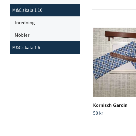
M&C skala 1:10
Inredning
Möbler
M&C skala 1:6
Kornisch Gardin
50 kr