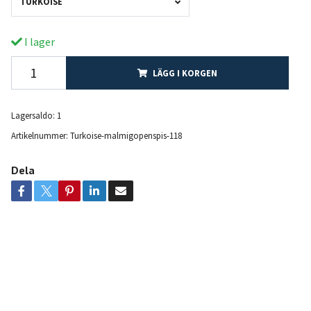
TURKOISE
I lager
LÄGG I KORGEN
Lagersaldo:
1
Artikelnummer:
Turkoise-malmigopenspis-118
Dela