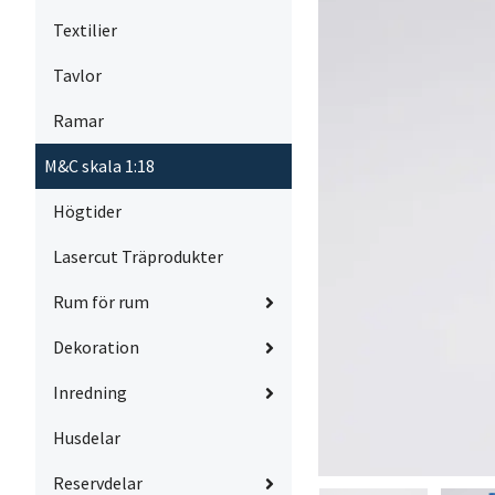
Textilier
Tavlor
Ramar
M&C skala 1:18
Högtider
Lasercut Träprodukter
Rum för rum
Dekoration
Inredning
Husdelar
Reservdelar