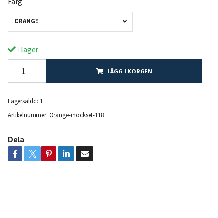
Färg
ORANGE
I lager
LÄGG I KORGEN
Lagersaldo:
1
Artikelnummer:
Orange-mockset-118
Dela