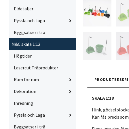
Eldetaljer
Pyssla och Laga
Byggsatser i trä
M&C skala 1:12
Högtider
Lasercut Träprodukter
Rum för rum
PRODUKTBESKRI
Dekoration
SKALA 1:18
Inredning
Hink, gödselplocka
Pyssla och Laga
Kan fås precis som m
Byggsatser i trä
Finns inte den färg