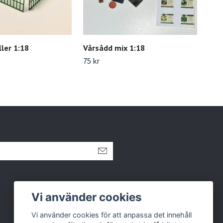
ler 1:18
Vårsådd mix 1:18
Lit
75 kr
30 k
Vi använder cookies
Vi använder cookies för att anpassa det innehåll