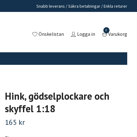
Snabb leverans / Säkra betalningar / Enkla returer
0
Önskelistan
Logga in
Varukorg
Hink, gödselplockare och
skyffel 1:18
165 kr