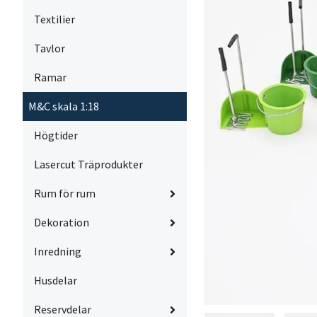
Textilier
Tavlor
Ramar
M&C skala 1:18
Högtider
Lasercut Träprodukter
Rum för rum
Dekoration
Inredning
Husdelar
Reservdelar