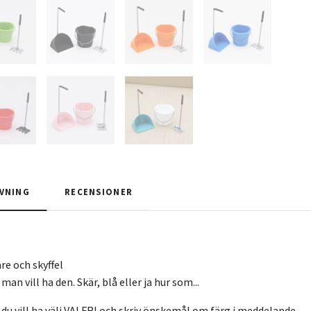
VNING
RECENSIONER
re och skyffel
an vill ha den. Skär, blå eller ja hur som...
 du vill ha välj VALFRI och skriv önskemål om färg i meddelande