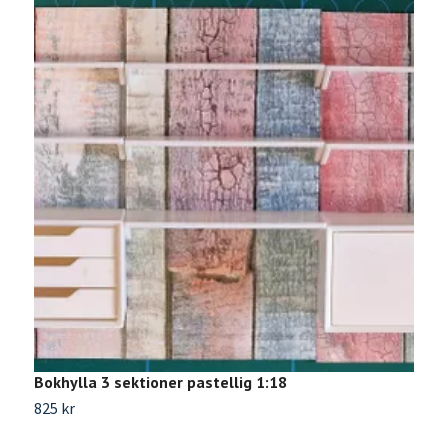
Bokhylla 3 sektioner pastellig 1:18
B
825 kr
8