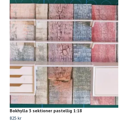
Bokhylla 3 sektioner pastellig 1:18
B
825 kr
8