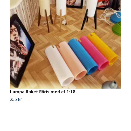
Lampa Raket Röris med el 1:18
L
255 kr
3