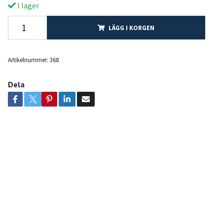
I lager
LÄGG I KORGEN
Artikelnummer:
368
Dela