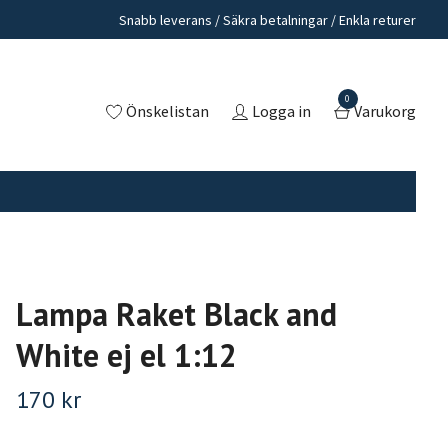
Snabb leverans / Säkra betalningar / Enkla returer
0
Önskelistan
Logga in
Varukorg
Lampa Raket Black and
White ej el 1:12
170 kr