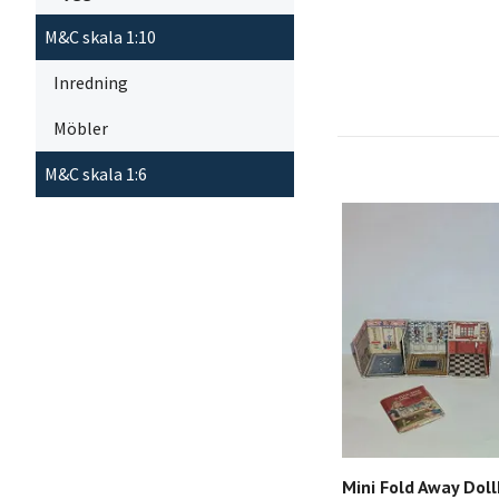
M&C skala 1:10
Inredning
Möbler
M&C skala 1:6
Mini Fold Away Dol