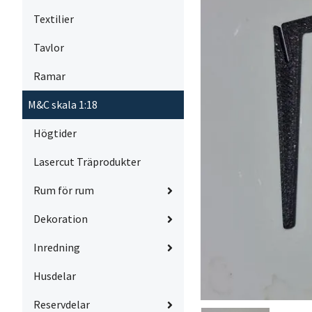
Textilier
Tavlor
Ramar
M&C skala 1:18
Högtider
Lasercut Träprodukter
Rum för rum
Dekoration
Inredning
Husdelar
Reservdelar