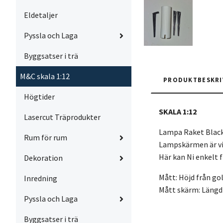
Eldetaljer
Pyssla och Laga
Byggsatser i trä
M&C skala 1:12
PRODUKTBESKRI
Högtider
SKALA 1:12
Lasercut Träprodukter
Lampa Raket Black 
Rum för rum
Lampskärmen är vit
Här kan Ni enkelt f
Dekoration
Mått: Höjd från go
Inredning
Mått skärm: Läng
Pyssla och Laga
Byggsatser i trä