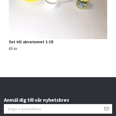
Set till akvariumet 1:18
H
65 kr
5
Anmäl dig till vår nyhetsbrev