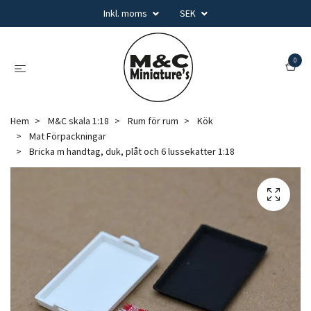
Inkl. moms
SEK
0
Hem
M&C skala 1:18
Rum för rum
Kök
Mat Förpackningar
Bricka m handtag, duk, plåt och 6 lussekatter 1:18