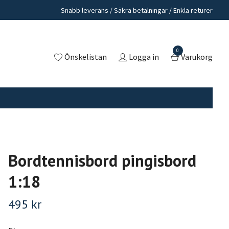
Snabb leverans / Säkra betalningar / Enkla returer
0
Önskelistan
Logga in
Varukorg
Bordtennisbord pingisbord
1:18
495 kr