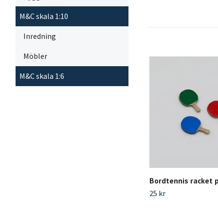
M&C skala 1:10
Inredning
Möbler
M&C skala 1:6
Bordtennis racket p
25 kr