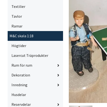
Textilier
Tavlor
Ramar
M&C skala 1:18
Högtider
Lasercut Träprodukter
Rum för rum
Dekoration
Inredning
Husdelar
Reservdelar