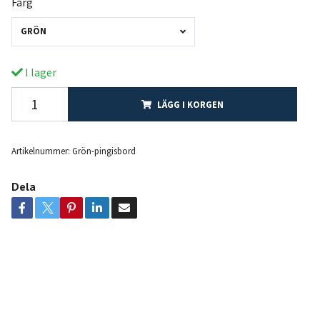
Färg
GRÖN
I lager
LÄGG I KORGEN
Artikelnummer:
Grön-pingisbord
Dela