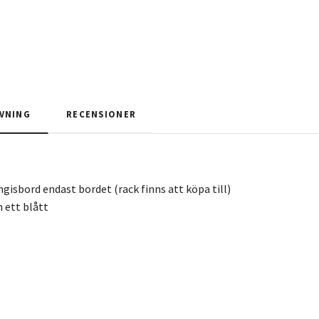
VNING
RECENSIONER
gisbord endast bordet (rack finns att köpa till)
h ett blått