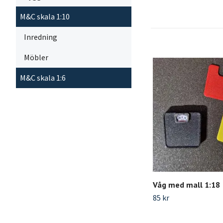
M&C skala 1:10
Inredning
Möbler
M&C skala 1:6
Våg med mall 1:18
85 kr