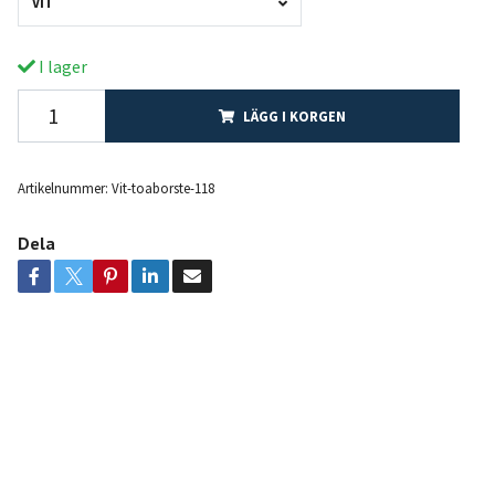
VIT
I lager
LÄGG I KORGEN
Artikelnummer:
Vit-toaborste-118
Dela