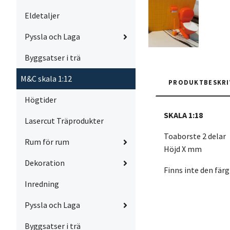
Eldetaljer
Pyssla och Laga
Byggsatser i trä
M&C skala 1:12
PRODUKTBESKRI
Högtider
SKALA 1:18
Lasercut Träprodukter
Toaborste 2 delar
Rum för rum
Höjd X mm
Dekoration
Finns inte den färg
Inredning
Pyssla och Laga
Byggsatser i trä