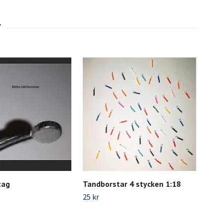
tag
Tandborstar 4 stycken 1:18
Set
och 
25 kr
70 k