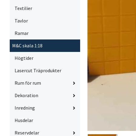
Textilier
Tavlor
Ramar
M&C skala 1:18
Högtider
Lasercut Träprodukter
Rum för rum
Dekoration
Inredning
Husdelar
Reservdelar