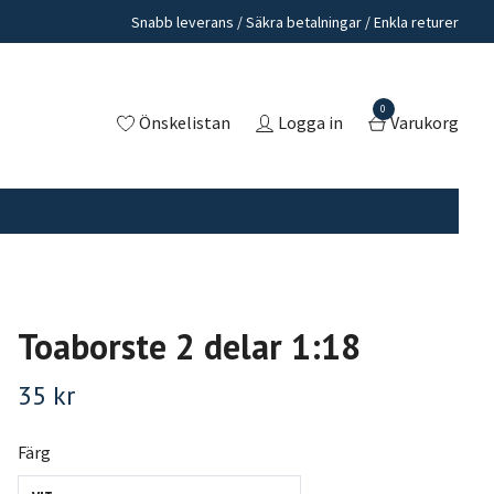
Snabb leverans / Säkra betalningar / Enkla returer
0
Önskelistan
Logga in
Varukorg
Toaborste 2 delar 1:18
35 kr
Färg