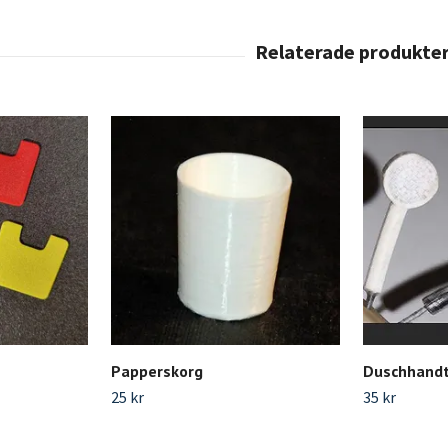
Papperskorg
Duschhand
25 kr
35 kr