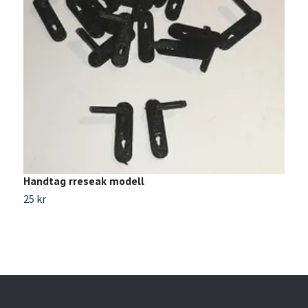
Handtag rreseak modell
H
25 kr
2