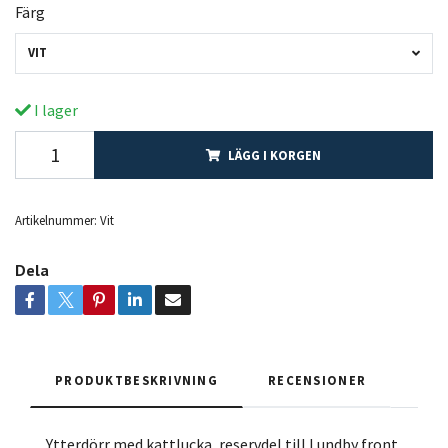
Färg
VIT
I lager
LÄGG I KORGEN
Artikelnummer:
Vit
Dela
PRODUKTBESKRIVNING
RECENSIONER
Ytterdörr med kattlucka, reservdel till Lundby front