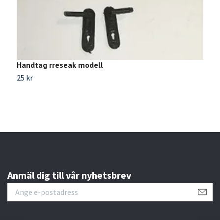
Handtag rreseak modell
H
25 kr
2
Anmäl dig till vår nyhetsbrev