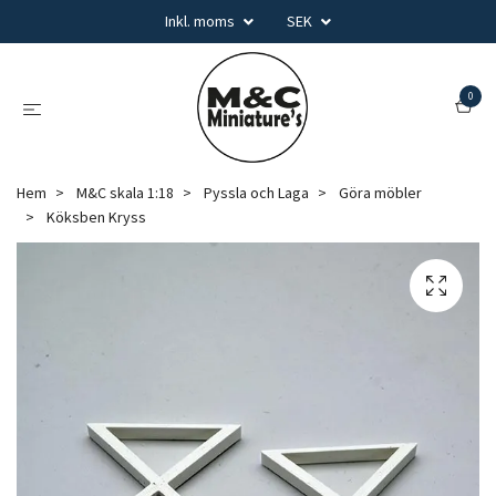
Inkl. moms
SEK
0
Hem
M&C skala 1:18
Pyssla och Laga
Göra möbler
Köksben Kryss