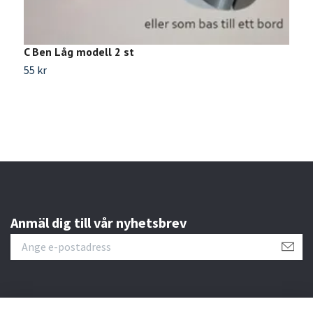
C Ben Låg modell 2 st
B
55 kr
4
Anmäl dig till vår nyhetsbrev