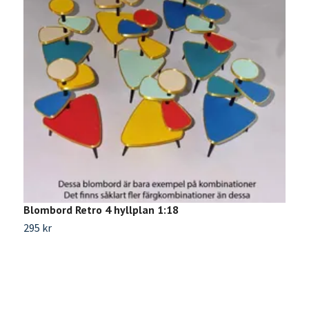
Blombord Retro 4 hyllplan 1:18
M
295 kr
2