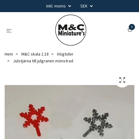
Inkl. moms
SEK
0
Hem
M&C skala 1:18
Högtider
Julstjärna till julgranen mönstrad