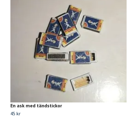
En ask med tändstickor
V
45 kr
7