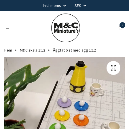
Inkl. moms
SEK
0
Hem
M&C skala 1:12
Äggfat 6 st med ägg 1:12