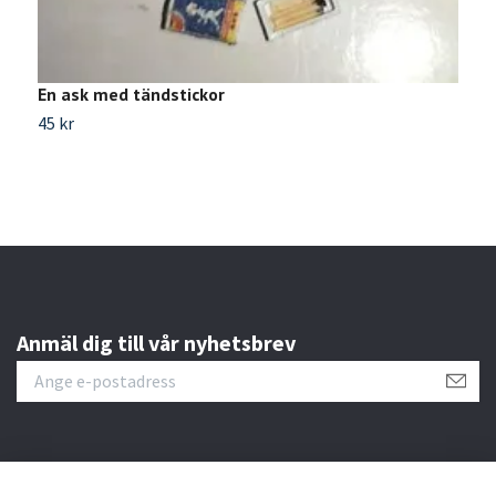
En ask med tändstickor
S
45 kr
1
Anmäl dig till vår nyhetsbrev
Läs mer